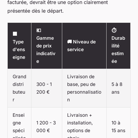
facturée, devrait être une option clairement
présentée dès le départ.
💶
⏱️
🏢
Gamme
Durab
Type
🚚 Niveau de
de prix
ilité
d'ens
service
indicativ
estim
eigne
e
ée
Grand
Livraison de
distri
300 - 1
base, peu de
5 à 8
buteu
200 €
personnalisatio
ans
r
n
Ensei
Livraison +
gne
1 200 - 3
installation,
10 à
spéci
000 €
options de
15 ans