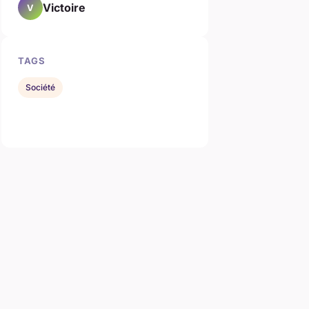
Victoire
V
TAGS
Société