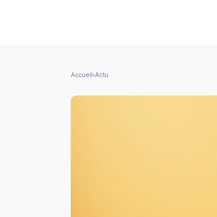
Accueil
›
Actu