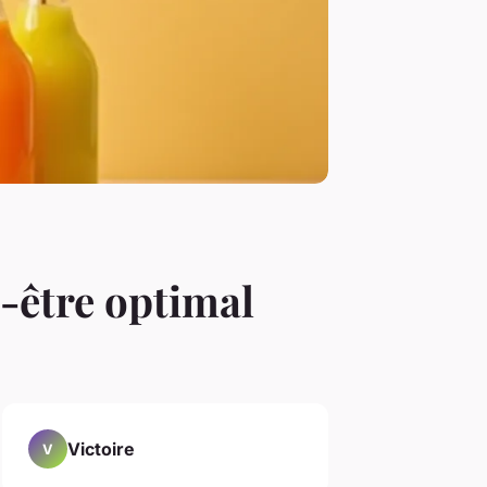
n-être optimal
Victoire
V