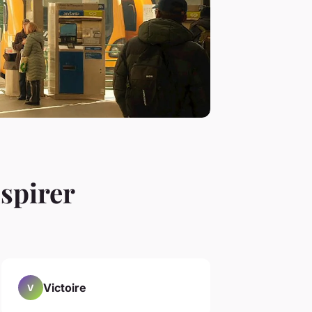
nspirer
Victoire
V